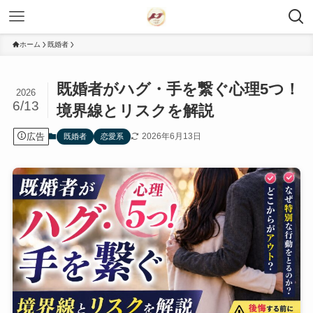
ホーム
既婚者
既婚者がハグ・手を繋ぐ心理5つ！
2026
6/13
境界線とリスクを解説
広告
2026年6月13日
既婚者
恋愛系