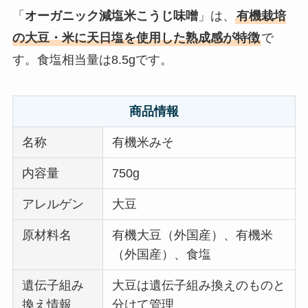
「
オーガニック減塩米こうじ味噌
」は、
有機栽培
の大豆・米に天日塩を使用した熟成感が特徴
で
す。食塩相当量は8.5gです。
商品情報
名称
有機米みそ
内容量
750g
アレルゲン
大豆
原材料名
有機大豆（外国産）、有機米
（外国産）、食塩
遺伝子組み
大豆は遺伝子組み換えのものと
換え情報
分けて管理